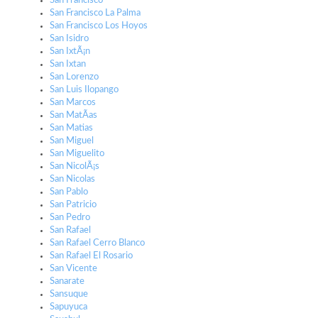
San Francisco
San Francisco La Palma
San Francisco Los Hoyos
San Isidro
San IxtÃ¡n
San Ixtan
San Lorenzo
San Luis Ilopango
San Marcos
San MatÃ­as
San Matias
San Miguel
San Miguelito
San NicolÃ¡s
San Nicolas
San Pablo
San Patricio
San Pedro
San Rafael
San Rafael Cerro Blanco
San Rafael El Rosario
San Vicente
Sanarate
Sansuque
Sapuyuca