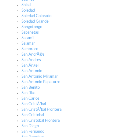
Shical
Soledad
Soledad Colorado
Soledad Grande
Songotongo
Sabanetas
Sacamil
Salamar
Samororo
San AndrÃ©s
San Andres
San Ãngel
San Antonio
San Antonio Miramar
San Antonio Papaturro
San Benito
San Blas
San Carlos
San CristÃ³bal
San CristÃ³bal Frontera
San Cristobal
San Cristobal Frontera
San Diego
San Fernando