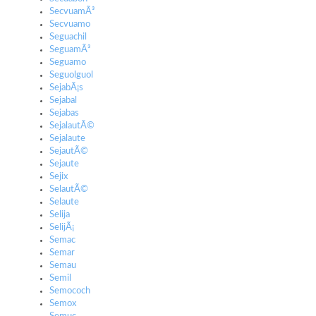
SecvuamÃ³
Secvuamo
Seguachil
SeguamÃ³
Seguamo
Seguolguol
SejabÃ¡s
Sejabal
Sejabas
SejalautÃ©
Sejalaute
SejautÃ©
Sejaute
Sejix
SelautÃ©
Selaute
Selija
SelijÃ¡
Semac
Semar
Semau
Semil
Semococh
Semox