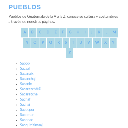
PUEBLOS
Pueblos de Guatemala de la A a la Z, conoce su cultura y costumbres
a través de nuestras páginas.
A
B
C
D
E
F
G
H
I
J
K
L
M
N
O
P
Q
R
S
T
U
V
W
X
Y
Z
Sabob
Sacaal
Sacanaix
Sacanchaj
Sacanix
SacaretchÃ©
Sacaretche
Sachaf
Sachaj
Sacocpur
Sacoman
Saconac
Sacquitizimaaj