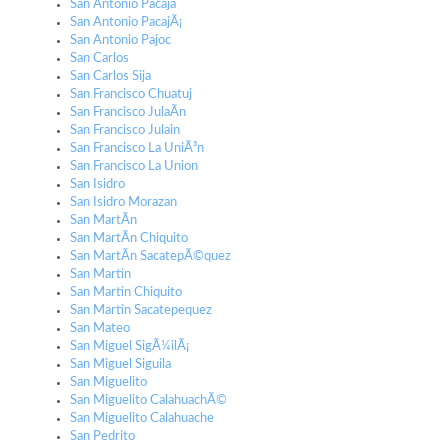
San Antonio Pacaja
San Antonio PacajÃ¡
San Antonio Pajoc
San Carlos
San Carlos Sija
San Francisco Chuatuj
San Francisco JulaÃ­n
San Francisco Julain
San Francisco La UniÃ³n
San Francisco La Union
San Isidro
San Isidro Morazan
San MartÃ­n
San MartÃ­n Chiquito
San MartÃ­n SacatepÃ©quez
San Martin
San Martin Chiquito
San Martin Sacatepequez
San Mateo
San Miguel SigÃ¼ilÃ¡
San Miguel Siguila
San Miguelito
San Miguelito CalahuachÃ©
San Miguelito Calahuache
San Pedrito