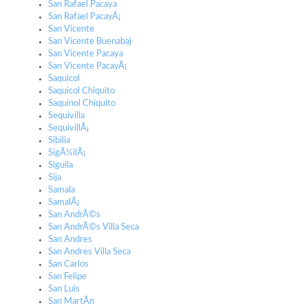
San Rafael Pacaya
San Rafael PacayÃ¡
San Vicente
San Vicente Buenabaj
San Vicente Pacaya
San Vicente PacayÃ¡
Saquicol
Saquicol Chiquito
Saquinol Chiquito
Sequivilla
SequivillÃ¡
Sibilia
SigÃ¼ilÃ¡
Siguila
Sija
Samala
SamalÃ¡
San AndrÃ©s
San AndrÃ©s Villa Seca
San Andres
San Andres Villa Seca
San Carlos
San Felipe
San Luis
San MartÃ­n