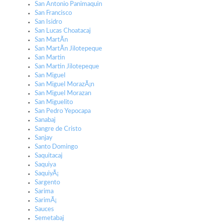
San Antonio Panimaquin
San Francisco
San Isidro
San Lucas Choatacaj
San MartÃ­n
San MartÃ­n Jilotepeque
San Martin
San Martin Jilotepeque
San Miguel
San Miguel MorazÃ¡n
San Miguel Morazan
San Miguelito
San Pedro Yepocapa
Sanabaj
Sangre de Cristo
Sanjay
Santo Domingo
Saquitacaj
Saquiya
SaquiyÃ¡
Sargento
Sarima
SarimÃ¡
Sauces
Semetabaj