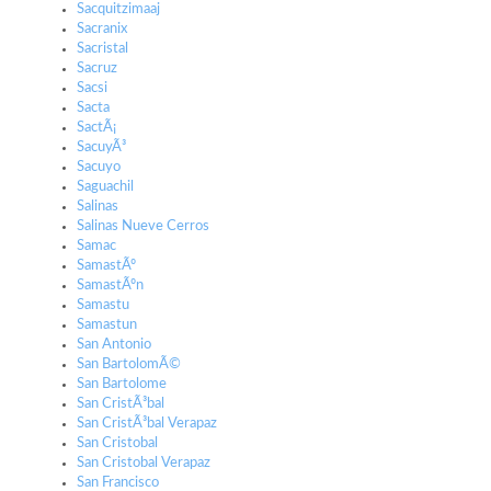
Sacquitzimaaj
Sacranix
Sacristal
Sacruz
Sacsi
Sacta
SactÃ¡
SacuyÃ³
Sacuyo
Saguachil
Salinas
Salinas Nueve Cerros
Samac
SamastÃº
SamastÃºn
Samastu
Samastun
San Antonio
San BartolomÃ©
San Bartolome
San CristÃ³bal
San CristÃ³bal Verapaz
San Cristobal
San Cristobal Verapaz
San Francisco