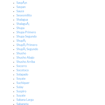
SaspÃ¡n
Saspan
Sauce
Sesesmilito
Shalagua
ShalaguÃ¡
Shupa
Shupa Primero
Shupa Segundo
ShupÃ¡
ShupÃ¡ Primero
ShupÃ¡ Segundo
Shusho
Shusho Abajo
Shusho Arriba
Socorro
Socotoco
Solapado
Soyate
Suchiquer
Sulay
Suspiro
Suyate
Sabana Larga
Sabaneta