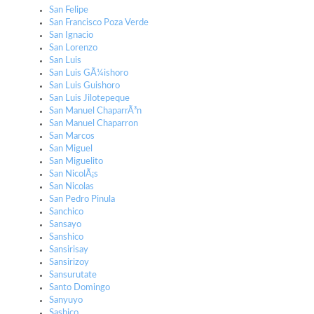
San Felipe
San Francisco Poza Verde
San Ignacio
San Lorenzo
San Luis
San Luis GÃ¼ishoro
San Luis Guishoro
San Luis Jilotepeque
San Manuel ChaparrÃ³n
San Manuel Chaparron
San Marcos
San Miguel
San Miguelito
San NicolÃ¡s
San Nicolas
San Pedro Pinula
Sanchico
Sansayo
Sanshico
Sansirisay
Sansirizoy
Sansurutate
Santo Domingo
Sanyuyo
Sashico