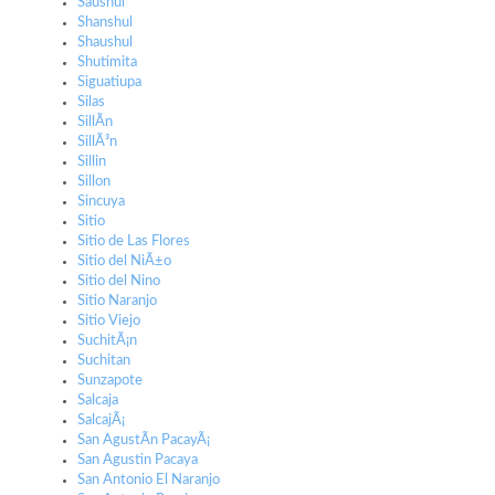
Saushul
Shanshul
Shaushul
Shutimita
Siguatiupa
Silas
SillÃ­n
SillÃ³n
Sillin
Sillon
Sincuya
Sitio
Sitio de Las Flores
Sitio del NiÃ±o
Sitio del Nino
Sitio Naranjo
Sitio Viejo
SuchitÃ¡n
Suchitan
Sunzapote
Salcaja
SalcajÃ¡
San AgustÃ­n PacayÃ¡
San Agustin Pacaya
San Antonio El Naranjo