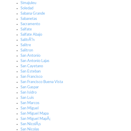
Simajuleu
Soledad
Sabana Grande
Sabanetas
Sacramento
Salfate
Salfate Abajo
SalitrÃ³n
Salitre
Salitron
San Antonio
San Antonio Lajas
San Cayetano
San Esteban
San Francisco
San Francisco Buena Vista
San Gaspar
San Isidro
San Luis
San Marcos
San Miguel
San Miguel Mapa
San Miguel MapÃ¡
San NicolÃ¡s
San Nicolas