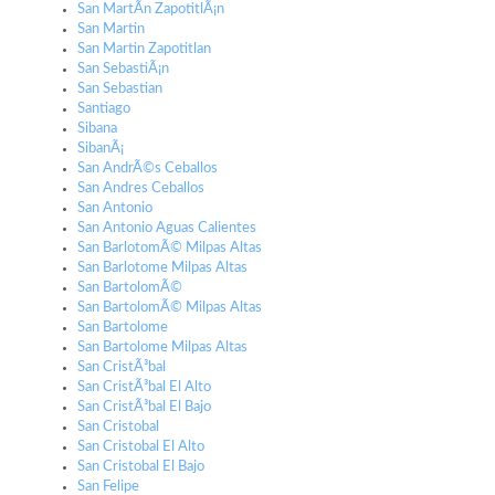
San MartÃ­n ZapotitlÃ¡n
San Martin
San Martin Zapotitlan
San SebastiÃ¡n
San Sebastian
Santiago
Sibana
SibanÃ¡
San AndrÃ©s Ceballos
San Andres Ceballos
San Antonio
San Antonio Aguas Calientes
San BarlotomÃ© Milpas Altas
San Barlotome Milpas Altas
San BartolomÃ©
San BartolomÃ© Milpas Altas
San Bartolome
San Bartolome Milpas Altas
San CristÃ³bal
San CristÃ³bal El Alto
San CristÃ³bal El Bajo
San Cristobal
San Cristobal El Alto
San Cristobal El Bajo
San Felipe