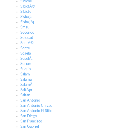
Sibiche
SibictÃ©
Sibicte
Sisbalja
SisbaljÃ¡
Smau
Soconoc
Soledad
SontÃ©
Sonte
Sosela
SoselÃ¡
Sucum
Suquix
Salam
Salama
SalamÃ¡
SaltÃ¡n
Saltan
San Antonio
San Antonio Chivac
San Antonio El Sitio
San Diego
San Francisco
San Gabriel