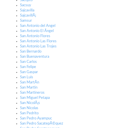
Sacojito
Sacsuy
Sajcavilla
SajcavillÃ¡
Samsur
San Antonio del Angel
San Antonio El Ãngel
San Antonio Flores
San Antonio Las Flores
San Antonio Las Trojes
San Bernardo
San Buenaventura
San Carlos
San Felipe
San Gaspar
San Luis
San MartÃ­n
San Martin
San Martineros
San Miguel Petapa
San NicolÃ¡s
San Nicolas
San Pedrito
San Pedro Ayampuc
San Pedro SacatepÃ©quez