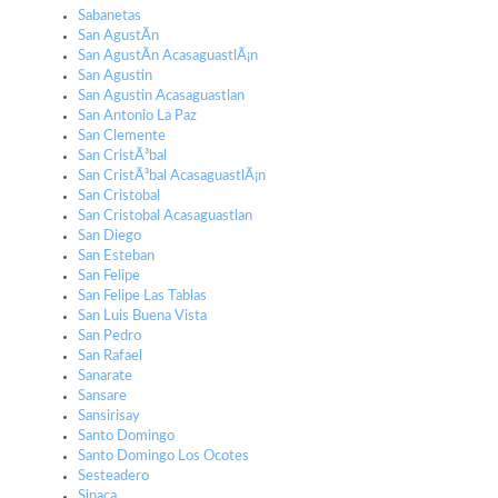
Sabanetas
San AgustÃ­n
San AgustÃ­n AcasaguastlÃ¡n
San Agustin
San Agustin Acasaguastlan
San Antonio La Paz
San Clemente
San CristÃ³bal
San CristÃ³bal AcasaguastlÃ¡n
San Cristobal
San Cristobal Acasaguastlan
San Diego
San Esteban
San Felipe
San Felipe Las Tablas
San Luis Buena Vista
San Pedro
San Rafael
Sanarate
Sansare
Sansirisay
Santo Domingo
Santo Domingo Los Ocotes
Sesteadero
Sinaca