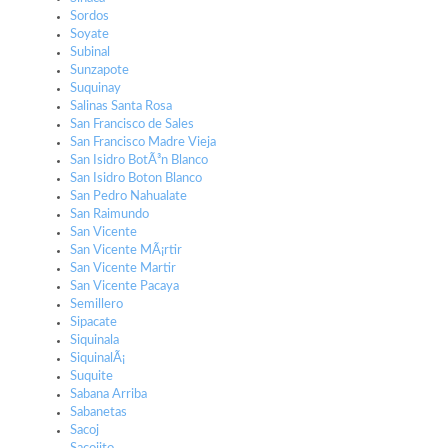
Sordos
Soyate
Subinal
Sunzapote
Suquinay
Salinas Santa Rosa
San Francisco de Sales
San Francisco Madre Vieja
San Isidro BotÃ³n Blanco
San Isidro Boton Blanco
San Pedro Nahualate
San Raimundo
San Vicente
San Vicente MÃ¡rtir
San Vicente Martir
San Vicente Pacaya
Semillero
Sipacate
Siquinala
SiquinalÃ¡
Suquite
Sabana Arriba
Sabanetas
Sacoj