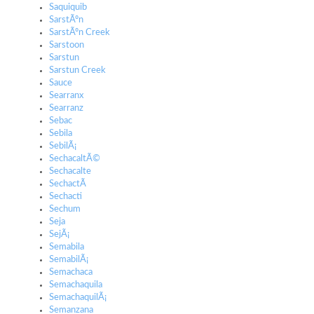
Saquiquib
SarstÃºn
SarstÃºn Creek
Sarstoon
Sarstun
Sarstun Creek
Sauce
Searranx
Searranz
Sebac
Sebila
SebilÃ¡
SechacaltÃ©
Sechacalte
SechactÃ­
Sechacti
Sechum
Seja
SejÃ¡
Semabila
SemabilÃ¡
Semachaca
Semachaquila
SemachaquilÃ¡
Semanzana