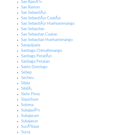
San RamÃ³n
San Ramon
San SebastiÃ¡n
San SebastiÃ¡n CoatÃ¡n
San SebastiÃ¡n Huehuetenango
San Sebastian
San Sebastian Coatan
San Sebastian Huehuetenango
Sanquijuela
Santiago Chimaltenango
Santiago PetatÃ¡n
Santiago Petatan
Santo Domingo
Sebep
Secheu
Sibila
SibilÃ¡
Siete Pinos
Siquichum
Soloma
SubajasÃºn
Subajasum
Subajasun
SucÃºlique
Sucuj