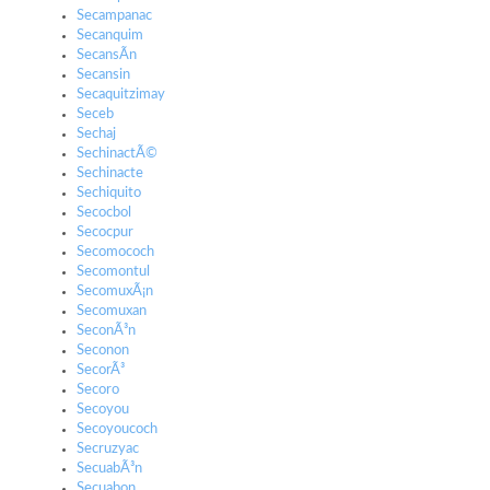
Secampanac
Secanquim
SecansÃ­n
Secansin
Secaquitzimay
Seceb
Sechaj
SechinactÃ©
Sechinacte
Sechiquito
Secocbol
Secocpur
Secomococh
Secomontul
SecomuxÃ¡n
Secomuxan
SeconÃ³n
Seconon
SecorÃ³
Secoro
Secoyou
Secoyoucoch
Secruzyac
SecuabÃ³n
Secuabon