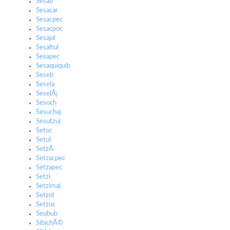
Sesab
Sesacar
Sesacpec
Sesacpoc
Sesajal
Sesaltul
Sesapec
Sesaquiquib
Seseb
Sesela
SeselÃ¡
Sesoch
Sesuchaj
Sesutzuj
Setoc
Setul
SetzÃ­
Setzacpec
Setzapec
Setzi
Setzimaj
Setzol
Setzuc
Seubub
SibichÃ©