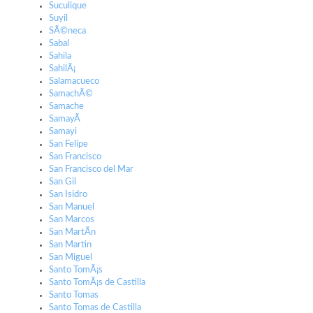
Suculique
Suyil
SÃ©neca
Sabal
Sahila
SahilÃ¡
Salamacueco
SamachÃ©
Samache
SamayÃ­
Samayi
San Felipe
San Francisco
San Francisco del Mar
San Gil
San Isidro
San Manuel
San Marcos
San MartÃ­n
San Martin
San Miguel
Santo TomÃ¡s
Santo TomÃ¡s de Castilla
Santo Tomas
Santo Tomas de Castilla