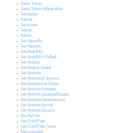
Santo Tomas
Santo Tomas Milpas Altas
Sumpango
Sabinal
Sacuchum
Salinas
Salitre
San AgustÃ­n
San Agustin
San AndrÃ©s
San AndrÃ©s ChÃ¡pil
San Andres
San Andres Chapil
San Antonio
San Antonio El Socorro
San Antonio Las Flores
San Antonio Limones
San Antonio SacatepÃ©quez
San Antonio Sacatepequez
San Antonio Serchil
San Antonio Socorro
San Bartolo
San CristÃ³bal
San CristÃ³bal Cucho
San Cristobal