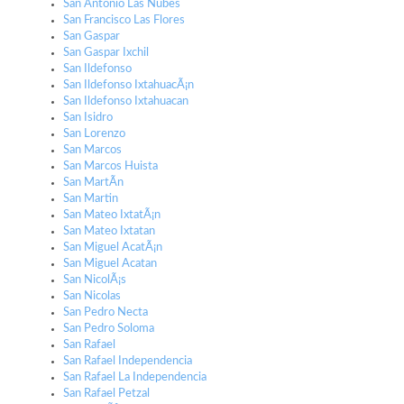
San Antonio Las Nubes
San Francisco Las Flores
San Gaspar
San Gaspar Ixchil
San Ildefonso
San Ildefonso IxtahuacÃ¡n
San Ildefonso Ixtahuacan
San Isidro
San Lorenzo
San Marcos
San Marcos Huista
San MartÃ­n
San Martin
San Mateo IxtatÃ¡n
San Mateo Ixtatan
San Miguel AcatÃ¡n
San Miguel Acatan
San NicolÃ¡s
San Nicolas
San Pedro Necta
San Pedro Soloma
San Rafael
San Rafael Independencia
San Rafael La Independencia
San Rafael Petzal