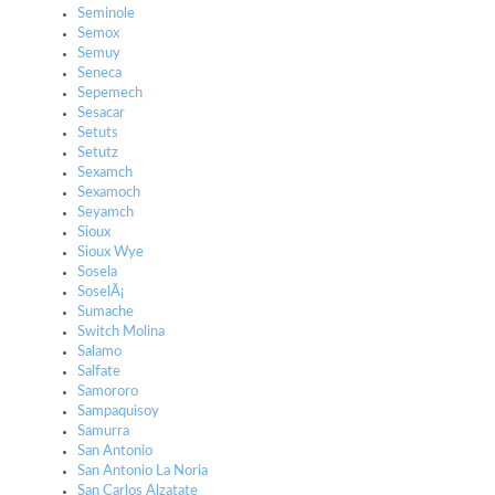
Seminole
Semox
Semuy
Seneca
Sepemech
Sesacar
Setuts
Setutz
Sexamch
Sexamoch
Seyamch
Sioux
Sioux Wye
Sosela
SoselÃ¡
Sumache
Switch Molina
Salamo
Salfate
Samororo
Sampaquisoy
Samurra
San Antonio
San Antonio La Noria
San Carlos Alzatate