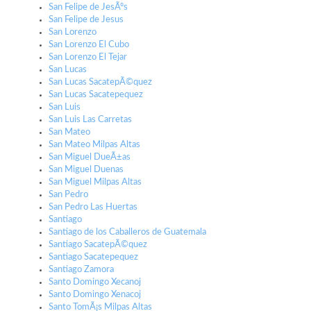
San Felipe de JesÃºs
San Felipe de Jesus
San Lorenzo
San Lorenzo El Cubo
San Lorenzo El Tejar
San Lucas
San Lucas SacatepÃ©quez
San Lucas Sacatepequez
San Luis
San Luis Las Carretas
San Mateo
San Mateo Milpas Altas
San Miguel DueÃ±as
San Miguel Duenas
San Miguel Milpas Altas
San Pedro
San Pedro Las Huertas
Santiago
Santiago de los Caballeros de Guatemala
Santiago SacatepÃ©quez
Santiago Sacatepequez
Santiago Zamora
Santo Domingo Xecanoj
Santo Domingo Xenacoj
Santo TomÃ¡s Milpas Altas