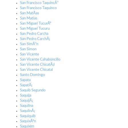
San Francisco TaquincÃ³
San Francisco Taquinco
San MatÃ­as
San Matias
San Miguel TucurÃº
San Miguel Tucuru
San Pedro Carcha
San Pedro CarchÃ¡
San SimÃ³n
San Simon
San Vicente
San Vicente Cahaboncillo
San Vicente ChicatÃ¡l
San Vicente Chicatal
Santo Domingo
Sapata
SapatÃ¡
Saquib Segundo
Saquija
SaquijÃ¡
Saquilna
SaquilnÃ¡
Saquiquib
SaquixÃºn
Saquixim