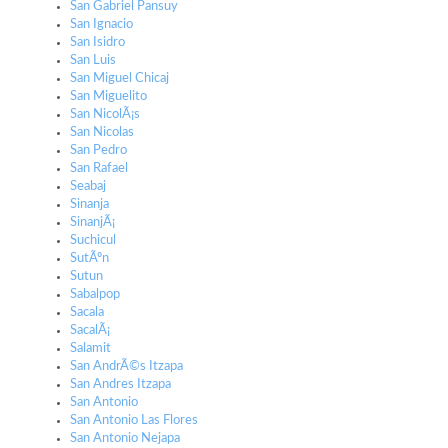
San Gabriel Pansuy
San Ignacio
San Isidro
San Luis
San Miguel Chicaj
San Miguelito
San NicolÃ¡s
San Nicolas
San Pedro
San Rafael
Seabaj
Sinanja
SinanjÃ¡
Suchicul
SutÃºn
Sutun
Sabalpop
Sacala
SacalÃ¡
Salamit
San AndrÃ©s Itzapa
San Andres Itzapa
San Antonio
San Antonio Las Flores
San Antonio Nejapa