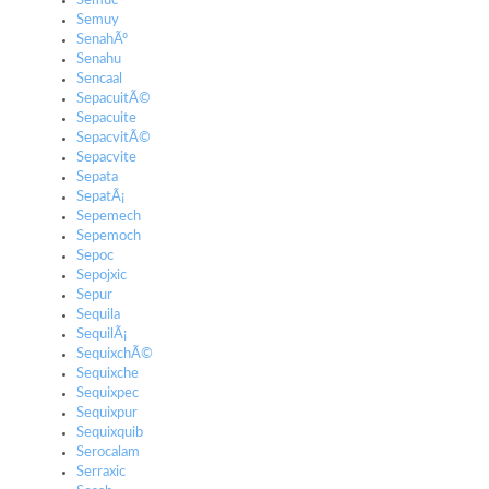
Semuc
Semuy
SenahÃº
Senahu
Sencaal
SepacuitÃ©
Sepacuite
SepacvitÃ©
Sepacvite
Sepata
SepatÃ¡
Sepemech
Sepemoch
Sepoc
Sepojxic
Sepur
Sequila
SequilÃ¡
SequixchÃ©
Sequixche
Sequixpec
Sequixpur
Sequixquib
Serocalam
Serraxic