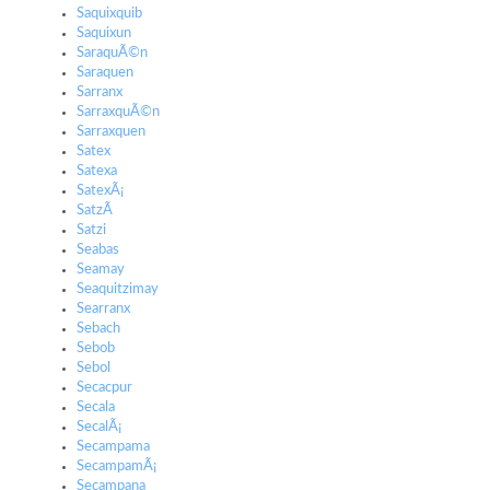
Saquixquib
Saquixun
SaraquÃ©n
Saraquen
Sarranx
SarraxquÃ©n
Sarraxquen
Satex
Satexa
SatexÃ¡
SatzÃ­
Satzi
Seabas
Seamay
Seaquitzimay
Searranx
Sebach
Sebob
Sebol
Secacpur
Secala
SecalÃ¡
Secampama
SecampamÃ¡
Secampana