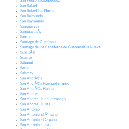
San Pedro Sacatepequez
San Rafael
San Rafael Las Flores
San Raimundo
San Raymundo
Sanguayaba
SanguayabÃ¡
Sansur
Santiago de Guatimala
Santiago de los Caballeros de Guatemala la Nueva
SuacitÃ©
Suacite
Sabunul
Sacpic
Salamay
San AndrÃ©s
San AndrÃ©s Huehuetenango
San AndrÃ©s Huista
San Andres
San Andres Huehuetenango
San Andres Huista
San Antonio
San Antonio El Ã“rgano
San Antonio El Organo
San Antonio Huista