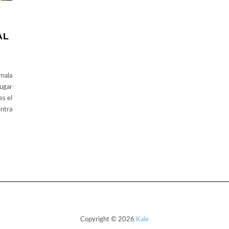
AL
emala
lugar
es el
ntra
Copyright © 2026
Kale