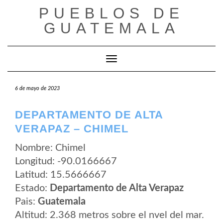
Saltar
PUEBLOS DE
al
contenido
GUATEMALA
Cambiar modo de navegación
6 de mayo de 2023
DEPARTAMENTO DE ALTA
VERAPAZ – CHIMEL
Nombre: Chimel
Longitud: -90.0166667
Latitud: 15.5666667
Estado:
Departamento de Alta Verapaz
Pais:
Guatemala
Altitud: 2.368 metros sobre el nvel del mar.