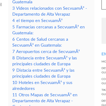
Guatemala
l
3
Vídeos relacionados con SecvuamÃ³ -
Departamento de Alta Verapaz
4
el tiempo en SecvuamÃ³
5
Farmacias cercanas a SecvuamÃ³ en
Guatemala:
6
Centos de Salud cercanas a
SecvuamÃ³ en Guatemala:
7
Aeropuertos cerca de SecvuamÃ³
E
8
Distancia entre SecvuamÃ³ y las
MO
principales ciudades de Europa
DE
9
Distacia entre SecvuamÃ³ y las
GU
principales ciudades de Europa
CO
10
Hoteles en SecvuamÃ³ y sus
GU
alrededores
TI
GU
11
Otros Mapas de SecvuamÃ³ en
Departamento de Alta Verapaz -
DE
GU