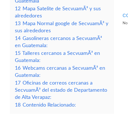
Guatemala
12
Mapa Satelite de SecvuamÃ³ y sus
C
alrededores
13
Mapa Normal google de SecvuamÃ³ y
No 
sus alrededores
14
Gasolineras cercanos a SecvuamÃ³
en Guatemala:
15
Talleres cercanos a SecvuamÃ³ en
Guatemala:
16
Webcams cercanas a SecvuamÃ³ en
Guatemala:
17
Oficinas de correos cercanas a
SecvuamÃ³ del estado de Departamento
de Alta Verapaz:
18
Contenido Relacionado: