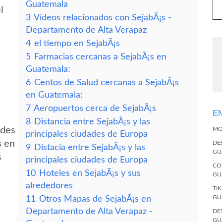
Guatemala
l
3
Vídeos relacionados con SejabÃ¡s -
Departamento de Alta Verapaz
4
el tiempo en SejabÃ¡s
5
Farmacias cercanas a SejabÃ¡s en
Guatemala:
6
Centos de Salud cercanas a SejabÃ¡s
en Guatemala:
7
Aeropuertos cerca de SejabÃ¡s
E
8
Distancia entre SejabÃ¡s y las
edes
MO
principales ciudades de Europa
s en
DE
9
Distacia entre SejabÃ¡s y las
GU
s
principales ciudades de Europa
CO
10
Hoteles en SejabÃ¡s y sus
GU
alrededores
TI
GU
11
Otros Mapas de SejabÃ¡s en
Departamento de Alta Verapaz -
DE
GU