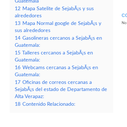
Guatemala
12
Mapa Satelite de SejabÃ¡s y sus
C
alrededores
13
Mapa Normal google de SejabÃ¡s y
No 
sus alrededores
14
Gasolineras cercanos a SejabÃ¡s en
Guatemala:
15
Talleres cercanos a SejabÃ¡s en
Guatemala:
16
Webcams cercanas a SejabÃ¡s en
Guatemala:
17
Oficinas de correos cercanas a
SejabÃ¡s del estado de Departamento de
Alta Verapaz:
18
Contenido Relacionado: