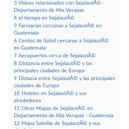
3
Vídeos relacionados con SejalautÃ© -
Departamento de Alta Verapaz
4
el tiempo en SejalautÃ©
5
Farmacias cercanas a SejalautÃ© en
Guatemala:
6
Centos de Salud cercanas a SejalautÃ©
en Guatemala:
7
Aeropuertos cerca de SejalautÃ©
8
Distancia entre SejalautÃ© y las
principales ciudades de Europa
9
Distacia entre SejalautÃ© y las principales
ciudades de Europa
10
Hoteles en SejalautÃ© y sus
alrededores
11
Otros Mapas de SejalautÃ© en
Departamento de Alta Verapaz - Guatemala
12
Mapa Satelite de SejalautÃ© y sus