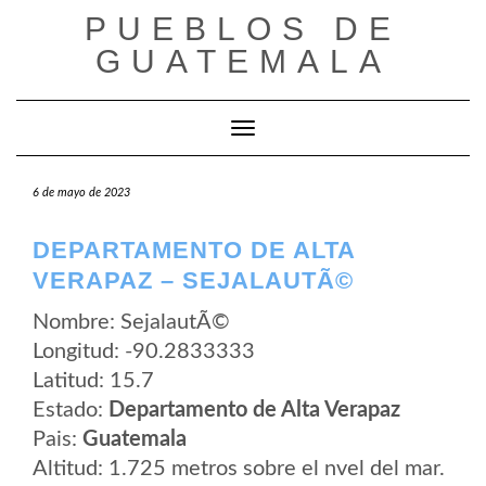
Saltar
PUEBLOS DE
al
contenido
GUATEMALA
Cambiar modo de navegación
6 de mayo de 2023
DEPARTAMENTO DE ALTA
VERAPAZ – SEJALAUTÃ©
Nombre: SejalautÃ©
Longitud: -90.2833333
Latitud: 15.7
Estado:
Departamento de Alta Verapaz
Pais:
Guatemala
Altitud: 1.725 metros sobre el nvel del mar.