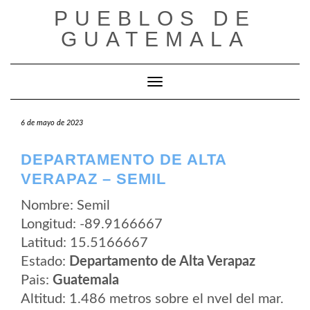
Saltar
PUEBLOS DE
al
contenido
GUATEMALA
Cambiar modo de navegación
6 de mayo de 2023
DEPARTAMENTO DE ALTA
VERAPAZ – SEMIL
Nombre: Semil
Longitud: -89.9166667
Latitud: 15.5166667
Estado:
Departamento de Alta Verapaz
Pais:
Guatemala
Altitud: 1.486 metros sobre el nvel del mar.