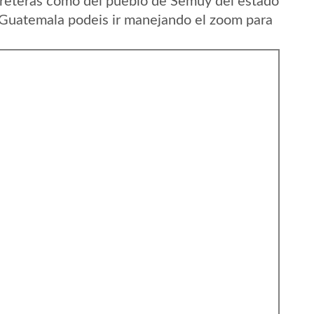
rreteras como del pueblo de Semuy del estado
Guatemala podeis ir manejando el zoom para