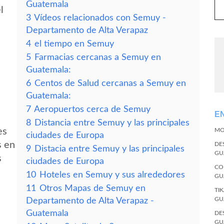
Guatemala
l
3
Vídeos relacionados con Semuy -
Departamento de Alta Verapaz
4
el tiempo en Semuy
5
Farmacias cercanas a Semuy en
Guatemala:
6
Centos de Salud cercanas a Semuy en
Guatemala:
7
Aeropuertos cerca de Semuy
E
8
Distancia entre Semuy y las principales
es
MO
ciudades de Europa
s en
DE
9
Distacia entre Semuy y las principales
GU
s
ciudades de Europa
CO
10
Hoteles en Semuy y sus alrededores
GU
11
Otros Mapas de Semuy en
TI
GU
Departamento de Alta Verapaz -
Guatemala
DE
GU