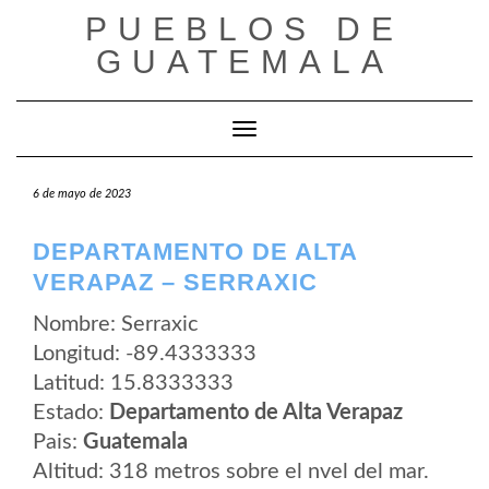
Saltar
PUEBLOS DE
al
contenido
GUATEMALA
Cambiar modo de navegación
6 de mayo de 2023
DEPARTAMENTO DE ALTA
VERAPAZ – SERRAXIC
Nombre: Serraxic
Longitud: -89.4333333
Latitud: 15.8333333
Estado:
Departamento de Alta Verapaz
Pais:
Guatemala
Altitud: 318 metros sobre el nvel del mar.