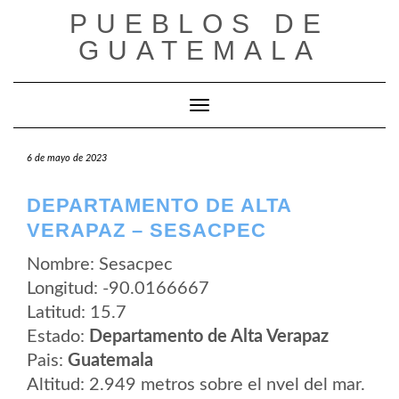
Saltar
PUEBLOS DE
al
contenido
GUATEMALA
Cambiar modo de navegación
6 de mayo de 2023
DEPARTAMENTO DE ALTA
VERAPAZ – SESACPEC
Nombre: Sesacpec
Longitud: -90.0166667
Latitud: 15.7
Estado:
Departamento de Alta Verapaz
Pais:
Guatemala
Altitud: 2.949 metros sobre el nvel del mar.