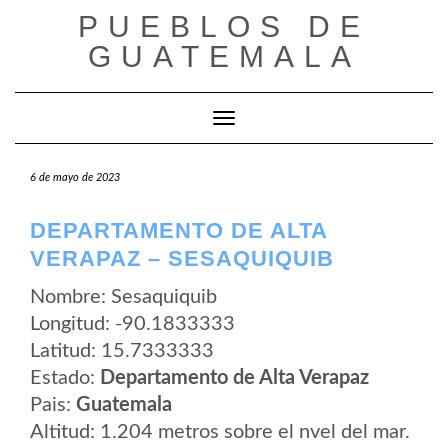
Saltar
PUEBLOS DE
al
contenido
GUATEMALA
Cambiar modo de navegación
6 de mayo de 2023
DEPARTAMENTO DE ALTA
VERAPAZ – SESAQUIQUIB
Nombre: Sesaquiquib
Longitud: -90.1833333
Latitud: 15.7333333
Estado:
Departamento de Alta Verapaz
Pais:
Guatemala
Altitud: 1.204 metros sobre el nvel del mar.