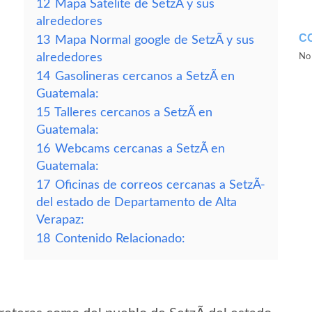
12
Mapa Satelite de SetzÃ­ y sus
alrededores
C
13
Mapa Normal google de SetzÃ­ y sus
alrededores
No 
14
Gasolineras cercanos a SetzÃ­ en
Guatemala:
15
Talleres cercanos a SetzÃ­ en
Guatemala:
16
Webcams cercanas a SetzÃ­ en
Guatemala:
17
Oficinas de correos cercanas a SetzÃ­
del estado de Departamento de Alta
Verapaz:
18
Contenido Relacionado: