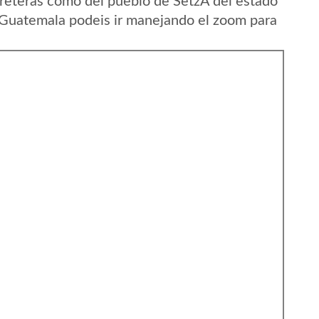
reteras como del pueblo de SetzÃ­ del estado
Guatemala podeis ir manejando el zoom para