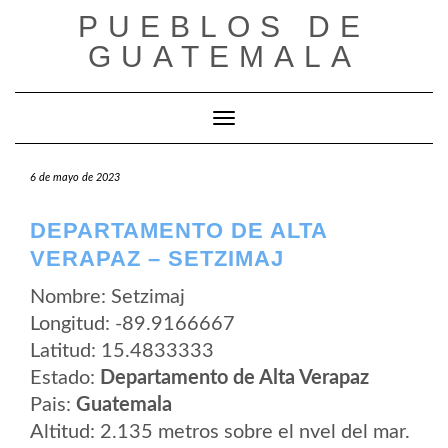
Saltar
PUEBLOS DE
al
contenido
GUATEMALA
Cambiar modo de navegación
6 de mayo de 2023
DEPARTAMENTO DE ALTA
VERAPAZ – SETZIMAJ
Nombre: Setzimaj
Longitud: -89.9166667
Latitud: 15.4833333
Estado:
Departamento de Alta Verapaz
Pais:
Guatemala
Altitud: 2.135 metros sobre el nvel del mar.