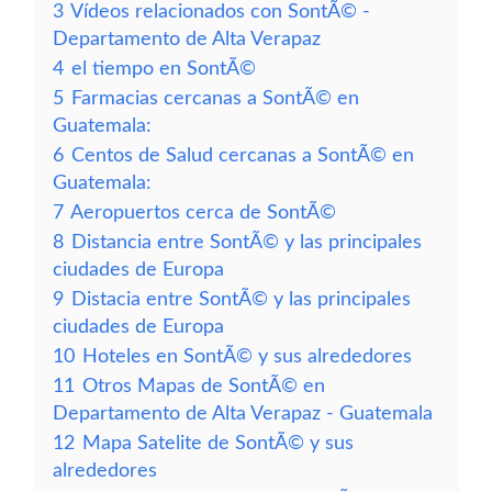
3
Vídeos relacionados con SontÃ© -
Departamento de Alta Verapaz
4
el tiempo en SontÃ©
5
Farmacias cercanas a SontÃ© en
Guatemala:
6
Centos de Salud cercanas a SontÃ© en
Guatemala:
7
Aeropuertos cerca de SontÃ©
8
Distancia entre SontÃ© y las principales
ciudades de Europa
9
Distacia entre SontÃ© y las principales
ciudades de Europa
10
Hoteles en SontÃ© y sus alrededores
11
Otros Mapas de SontÃ© en
Departamento de Alta Verapaz - Guatemala
12
Mapa Satelite de SontÃ© y sus
alrededores