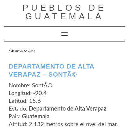
Saltar
PUEBLOS DE
al
contenido
GUATEMALA
Cambiar modo de navegación
6 de mayo de 2023
DEPARTAMENTO DE ALTA
VERAPAZ – SONTÃ©
Nombre: SontÃ©
Longitud: -90.4
Latitud: 15.6
Estado:
Departamento de Alta Verapaz
Pais:
Guatemala
Altitud: 2.132 metros sobre el nvel del mar.