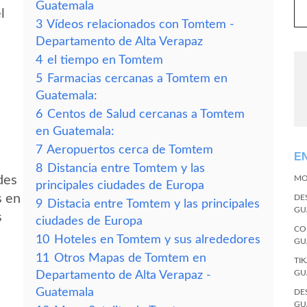
Guatemala
l
3
Vídeos relacionados con Tomtem -
Departamento de Alta Verapaz
4
el tiempo en Tomtem
5
Farmacias cercanas a Tomtem en
Guatemala:
6
Centos de Salud cercanas a Tomtem
en Guatemala:
7
Aeropuertos cerca de Tomtem
E
8
Distancia entre Tomtem y las
des
MO
principales ciudades de Europa
s en
DE
9
Distacia entre Tomtem y las principales
GU
s
ciudades de Europa
CO
10
Hoteles en Tomtem y sus alrededores
GU
11
Otros Mapas de Tomtem en
TI
GU
Departamento de Alta Verapaz -
Guatemala
DE
GU