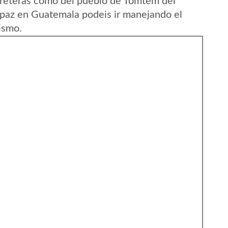
rreteras como del pueblo de Tomtem del
paz en Guatemala podeis ir manejando el
ismo.