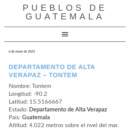
Saltar
PUEBLOS DE
al
contenido
GUATEMALA
Cambiar modo de navegación
6 de mayo de 2023
DEPARTAMENTO DE ALTA
VERAPAZ – TONTEM
Nombre: Tontem
Longitud: -90.2
Latitud: 15.5166667
Estado:
Departamento de Alta Verapaz
Pais:
Guatemala
Altitud: 4.022 metros sobre el nvel del mar.