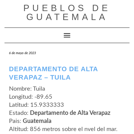
Saltar
PUEBLOS DE
al
contenido
GUATEMALA
Cambiar modo de navegación
6 de mayo de 2023
DEPARTAMENTO DE ALTA
VERAPAZ – TUILA
Nombre: Tuila
Longitud: -89.65
Latitud: 15.9333333
Estado:
Departamento de Alta Verapaz
Pais:
Guatemala
Altitud: 856 metros sobre el nvel del mar.