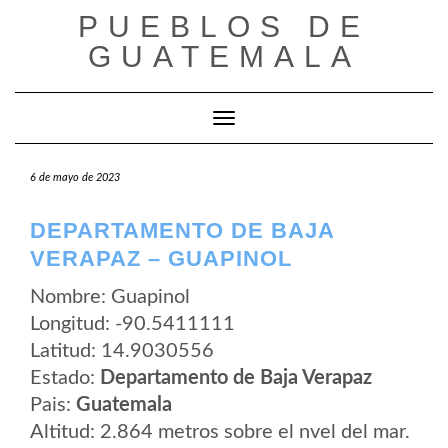
Saltar
PUEBLOS DE
al
contenido
GUATEMALA
Cambiar modo de navegación
6 de mayo de 2023
DEPARTAMENTO DE BAJA
VERAPAZ – GUAPINOL
Nombre: Guapinol
Longitud: -90.5411111
Latitud: 14.9030556
Estado:
Departamento de Baja Verapaz
Pais:
Guatemala
Altitud: 2.864 metros sobre el nvel del mar.