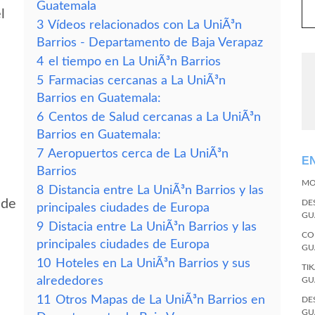
Guatemala
l
3
Vídeos relacionados con La UniÃ³n
Barrios - Departamento de Baja Verapaz
4
el tiempo en La UniÃ³n Barrios
5
Farmacias cercanas a La UniÃ³n
Barrios en Guatemala:
6
Centos de Salud cercanas a La UniÃ³n
Barrios en Guatemala:
7
Aeropuertos cerca de La UniÃ³n
E
Barrios
MO
8
Distancia entre La UniÃ³n Barrios y las
 de
DE
principales ciudades de Europa
GU
9
Distacia entre La UniÃ³n Barrios y las
CO
principales ciudades de Europa
GU
10
Hoteles en La UniÃ³n Barrios y sus
TI
alrededores
GU
11
Otros Mapas de La UniÃ³n Barrios en
DE
GU