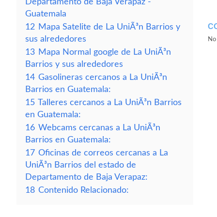
Departamento de Baja Verapaz -
Guatemala
C
12
Mapa Satelite de La UniÃ³n Barrios y
sus alrededores
No 
13
Mapa Normal google de La UniÃ³n
Barrios y sus alrededores
14
Gasolineras cercanos a La UniÃ³n
Barrios en Guatemala:
15
Talleres cercanos a La UniÃ³n Barrios
en Guatemala:
16
Webcams cercanas a La UniÃ³n
Barrios en Guatemala:
17
Oficinas de correos cercanas a La
UniÃ³n Barrios del estado de
Departamento de Baja Verapaz:
18
Contenido Relacionado: