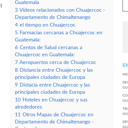
Guatemala
l
3
Vídeos relacionados con Chuajercoc -
Departamento de Chimaltenango
4
el tiempo en Chuajercoc
5
Farmacias cercanas a Chuajercoc en
Guatemala:
6
Centos de Salud cercanas a
Chuajercoc en Guatemala:
7
Aeropuertos cerca de Chuajercoc
E
8
Distancia entre Chuajercoc y las
MO
principales ciudades de Europa
DE
9
Distacia entre Chuajercoc y las
GU
principales ciudades de Europa
CO
10
Hoteles en Chuajercoc y sus
GU
alrededores
TI
GU
11
Otros Mapas de Chuajercoc en
Departamento de Chimaltenango -
DE
GU