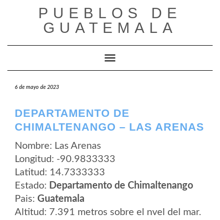
Saltar
PUEBLOS DE
al
contenido
GUATEMALA
Cambiar modo de navegación
6 de mayo de 2023
DEPARTAMENTO DE
CHIMALTENANGO – LAS ARENAS
Nombre: Las Arenas
Longitud: -90.9833333
Latitud: 14.7333333
Estado:
Departamento de Chimaltenango
Pais:
Guatemala
Altitud: 7.391 metros sobre el nvel del mar.