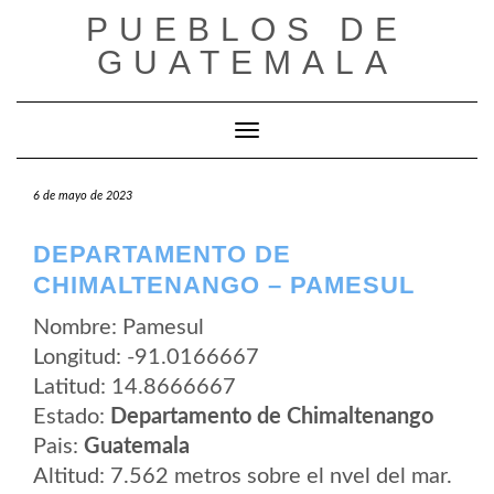
Saltar
PUEBLOS DE
al
contenido
GUATEMALA
Cambiar modo de navegación
6 de mayo de 2023
DEPARTAMENTO DE
CHIMALTENANGO – PAMESUL
Nombre: Pamesul
Longitud: -91.0166667
Latitud: 14.8666667
Estado:
Departamento de Chimaltenango
Pais:
Guatemala
Altitud: 7.562 metros sobre el nvel del mar.