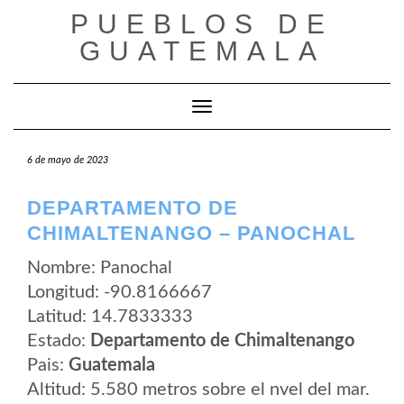
Saltar
PUEBLOS DE
al
contenido
GUATEMALA
Cambiar modo de navegación
6 de mayo de 2023
DEPARTAMENTO DE
CHIMALTENANGO – PANOCHAL
Nombre: Panochal
Longitud: -90.8166667
Latitud: 14.7833333
Estado:
Departamento de Chimaltenango
Pais:
Guatemala
Altitud: 5.580 metros sobre el nvel del mar.