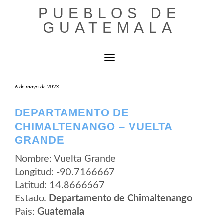
Saltar
PUEBLOS DE
al
contenido
GUATEMALA
Cambiar modo de navegación
6 de mayo de 2023
DEPARTAMENTO DE
CHIMALTENANGO – VUELTA
GRANDE
Nombre: Vuelta Grande
Longitud: -90.7166667
Latitud: 14.8666667
Estado:
Departamento de Chimaltenango
Pais:
Guatemala