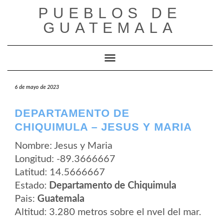
Saltar
PUEBLOS DE
al
contenido
GUATEMALA
Cambiar modo de navegación
6 de mayo de 2023
DEPARTAMENTO DE
CHIQUIMULA – JESUS Y MARIA
Nombre: Jesus y Maria
Longitud: -89.3666667
Latitud: 14.5666667
Estado:
Departamento de Chiquimula
Pais:
Guatemala
Altitud: 3.280 metros sobre el nvel del mar.