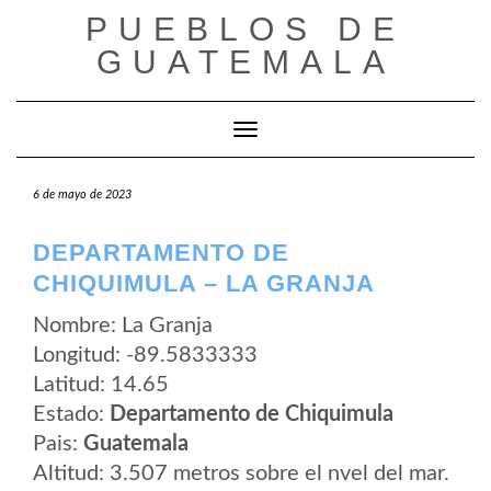
Saltar
PUEBLOS DE
al
contenido
GUATEMALA
Cambiar modo de navegación
6 de mayo de 2023
DEPARTAMENTO DE
CHIQUIMULA – LA GRANJA
Nombre: La Granja
Longitud: -89.5833333
Latitud: 14.65
Estado:
Departamento de Chiquimula
Pais:
Guatemala
Altitud: 3.507 metros sobre el nvel del mar.