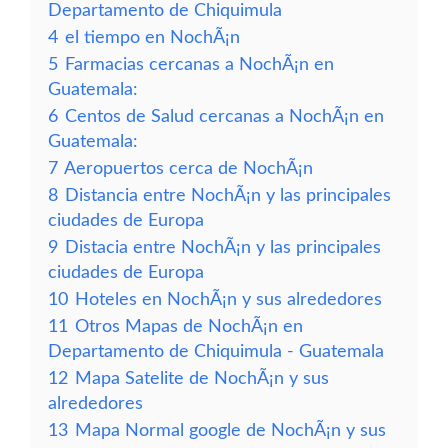
Departamento de Chiquimula
4
el tiempo en NochÃ¡n
5
Farmacias cercanas a NochÃ¡n en
Guatemala:
6
Centos de Salud cercanas a NochÃ¡n en
Guatemala:
7
Aeropuertos cerca de NochÃ¡n
8
Distancia entre NochÃ¡n y las principales
ciudades de Europa
9
Distacia entre NochÃ¡n y las principales
ciudades de Europa
10
Hoteles en NochÃ¡n y sus alrededores
11
Otros Mapas de NochÃ¡n en
Departamento de Chiquimula - Guatemala
12
Mapa Satelite de NochÃ¡n y sus
alrededores
13
Mapa Normal google de NochÃ¡n y sus