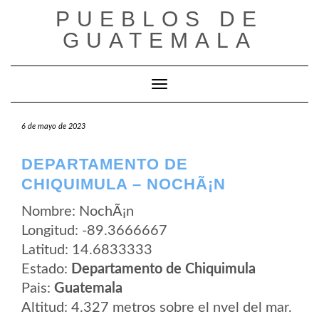
Saltar
PUEBLOS DE
al
contenido
GUATEMALA
Cambiar modo de navegación
6 de mayo de 2023
DEPARTAMENTO DE
CHIQUIMULA – NOCHÃ¡N
Nombre: NochÃ¡n
Longitud: -89.3666667
Latitud: 14.6833333
Estado:
Departamento de Chiquimula
Pais:
Guatemala
Altitud: 4.327 metros sobre el nvel del mar.