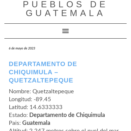
PUEBLOS DE
Saltar
al
GUATEMALA
contenido
Cambiar modo de navegación
6 de mayo de 2023
DEPARTAMENTO DE
CHIQUIMULA –
QUETZALTEPEQUE
Nombre: Quetzaltepeque
Longitud: -89.45
Latitud: 14.6333333
Estado:
Departamento de Chiquimula
Pais:
Guatemala