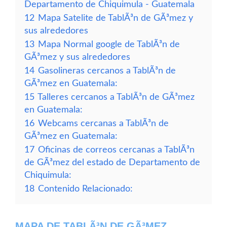
Departamento de Chiquimula - Guatemala
12
Mapa Satelite de TablÃ³n de GÃ³mez y
sus alrededores
13
Mapa Normal google de TablÃ³n de
GÃ³mez y sus alrededores
14
Gasolineras cercanos a TablÃ³n de
GÃ³mez en Guatemala:
15
Talleres cercanos a TablÃ³n de GÃ³mez
en Guatemala:
16
Webcams cercanas a TablÃ³n de
GÃ³mez en Guatemala:
17
Oficinas de correos cercanas a TablÃ³n
de GÃ³mez del estado de Departamento de
Chiquimula:
18
Contenido Relacionado:
MAPA DE TABLÃ³N DE GÃ³MEZ