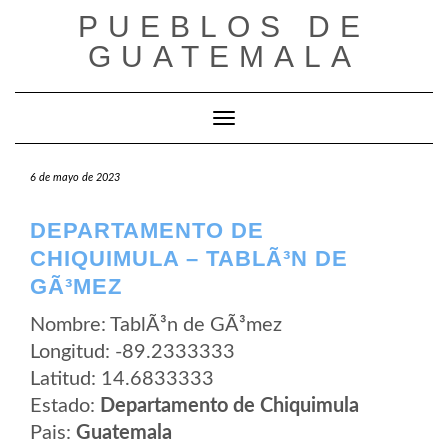
Saltar
PUEBLOS DE
al
contenido
GUATEMALA
Cambiar modo de navegación
6 de mayo de 2023
DEPARTAMENTO DE
CHIQUIMULA – TABLÃ³N DE
GÃ³MEZ
Nombre: TablÃ³n de GÃ³mez
Longitud: -89.2333333
Latitud: 14.6833333
Estado:
Departamento de Chiquimula
Pais:
Guatemala