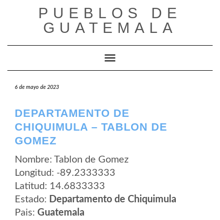
Saltar
PUEBLOS DE
al
contenido
GUATEMALA
Cambiar modo de navegación
6 de mayo de 2023
DEPARTAMENTO DE
CHIQUIMULA – TABLON DE
GOMEZ
Nombre: Tablon de Gomez
Longitud: -89.2333333
Latitud: 14.6833333
Estado:
Departamento de Chiquimula
Pais:
Guatemala