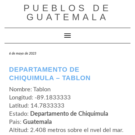
Saltar
PUEBLOS DE
al
contenido
GUATEMALA
Cambiar modo de navegación
6 de mayo de 2023
DEPARTAMENTO DE
CHIQUIMULA – TABLON
Nombre: Tablon
Longitud: -89.1833333
Latitud: 14.7833333
Estado:
Departamento de Chiquimula
Pais:
Guatemala
Altitud: 2.408 metros sobre el nvel del mar.