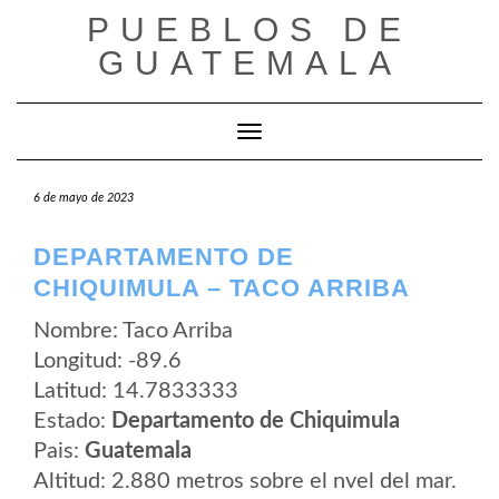
Saltar
PUEBLOS DE
al
contenido
GUATEMALA
Cambiar modo de navegación
6 de mayo de 2023
DEPARTAMENTO DE
CHIQUIMULA – TACO ARRIBA
Nombre: Taco Arriba
Longitud: -89.6
Latitud: 14.7833333
Estado:
Departamento de Chiquimula
Pais:
Guatemala
Altitud: 2.880 metros sobre el nvel del mar.