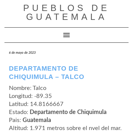
Saltar
PUEBLOS DE
al
contenido
GUATEMALA
Cambiar modo de navegación
6 de mayo de 2023
DEPARTAMENTO DE
CHIQUIMULA – TALCO
Nombre: Talco
Longitud: -89.35
Latitud: 14.8166667
Estado:
Departamento de Chiquimula
Pais:
Guatemala
Altitud: 1.971 metros sobre el nvel del mar.