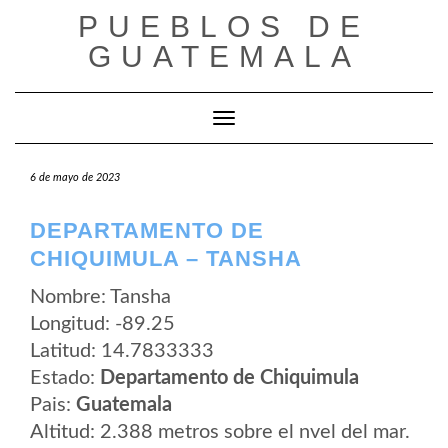
Saltar
PUEBLOS DE
al
contenido
GUATEMALA
Cambiar modo de navegación
6 de mayo de 2023
DEPARTAMENTO DE
CHIQUIMULA – TANSHA
Nombre: Tansha
Longitud: -89.25
Latitud: 14.7833333
Estado:
Departamento de Chiquimula
Pais:
Guatemala
Altitud: 2.388 metros sobre el nvel del mar.