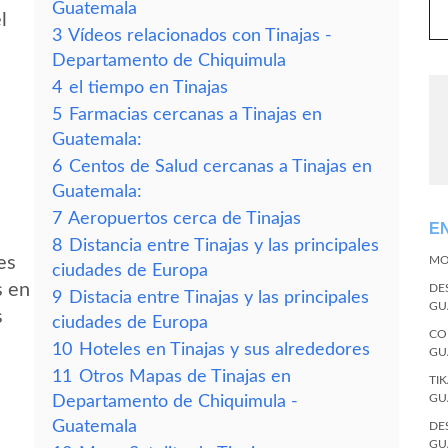
Guatemala
l
3
Vídeos relacionados con Tinajas -
Departamento de Chiquimula
4
el tiempo en Tinajas
5
Farmacias cercanas a Tinajas en
Guatemala:
6
Centos de Salud cercanas a Tinajas en
Guatemala:
7
Aeropuertos cerca de Tinajas
E
8
Distancia entre Tinajas y las principales
es
MO
ciudades de Europa
s en
DE
9
Distacia entre Tinajas y las principales
GU
s
ciudades de Europa
CO
10
Hoteles en Tinajas y sus alrededores
GU
11
Otros Mapas de Tinajas en
TI
GU
Departamento de Chiquimula -
Guatemala
DE
GU