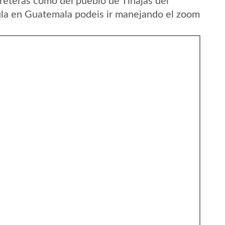
reteras como del pueblo de Tinajas del
la en Guatemala podeis ir manejando el zoom