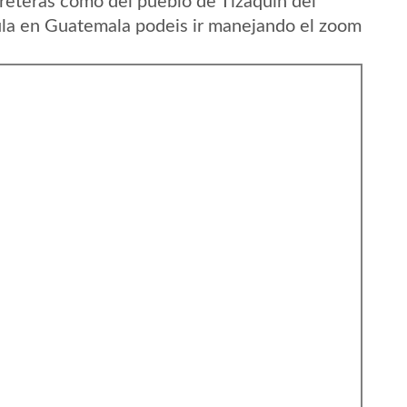
reteras como del pueblo de Tizaquin del
la en Guatemala podeis ir manejando el zoom