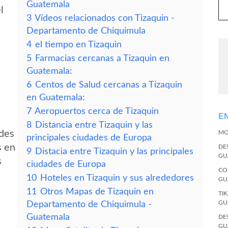
Guatemala
l
3
Vídeos relacionados con Tizaquin -
Departamento de Chiquimula
4
el tiempo en Tizaquin
5
Farmacias cercanas a Tizaquin en
Guatemala:
6
Centos de Salud cercanas a Tizaquin
en Guatemala:
7
Aeropuertos cerca de Tizaquin
E
8
Distancia entre Tizaquin y las
edes
MO
principales ciudades de Europa
s en
DE
9
Distacia entre Tizaquin y las principales
GU
s
ciudades de Europa
CO
10
Hoteles en Tizaquin y sus alrededores
GU
11
Otros Mapas de Tizaquin en
TI
GU
Departamento de Chiquimula -
Guatemala
DE
GU