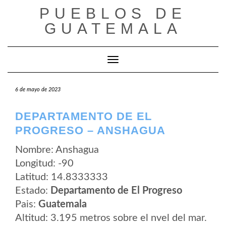
Saltar
PUEBLOS DE
al
contenido
GUATEMALA
Cambiar modo de navegación
6 de mayo de 2023
DEPARTAMENTO DE EL
PROGRESO – ANSHAGUA
Nombre: Anshagua
Longitud: -90
Latitud: 14.8333333
Estado:
Departamento de El Progreso
Pais:
Guatemala
Altitud: 3.195 metros sobre el nvel del mar.