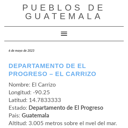
Saltar
PUEBLOS DE
al
contenido
GUATEMALA
Cambiar modo de navegación
6 de mayo de 2023
DEPARTAMENTO DE EL
PROGRESO – EL CARRIZO
Nombre: El Carrizo
Longitud: -90.25
Latitud: 14.7833333
Estado:
Departamento de El Progreso
Pais:
Guatemala
Altitud: 3.005 metros sobre el nvel del mar.