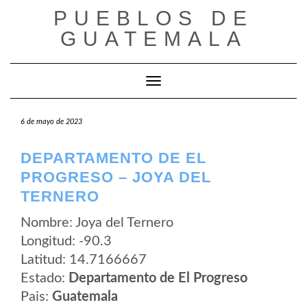
Saltar
PUEBLOS DE
al
contenido
GUATEMALA
Cambiar modo de navegación
6 de mayo de 2023
DEPARTAMENTO DE EL
PROGRESO – JOYA DEL
TERNERO
Nombre: Joya del Ternero
Longitud: -90.3
Latitud: 14.7166667
Estado:
Departamento de El Progreso
Pais:
Guatemala