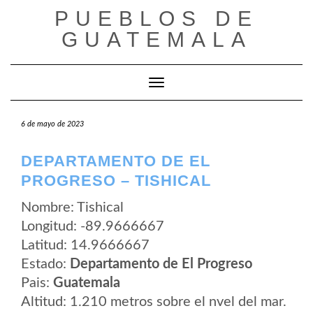
Saltar
PUEBLOS DE
al
contenido
GUATEMALA
Cambiar modo de navegación
6 de mayo de 2023
DEPARTAMENTO DE EL
PROGRESO – TISHICAL
Nombre: Tishical
Longitud: -89.9666667
Latitud: 14.9666667
Estado:
Departamento de El Progreso
Pais:
Guatemala
Altitud: 1.210 metros sobre el nvel del mar.