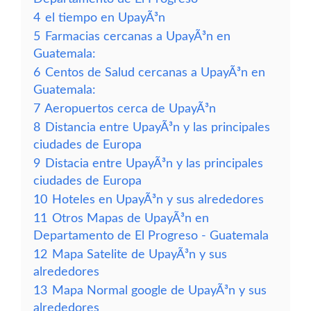
4
el tiempo en UpayÃ³n
5
Farmacias cercanas a UpayÃ³n en
Guatemala:
6
Centos de Salud cercanas a UpayÃ³n en
Guatemala:
7
Aeropuertos cerca de UpayÃ³n
8
Distancia entre UpayÃ³n y las principales
ciudades de Europa
9
Distacia entre UpayÃ³n y las principales
ciudades de Europa
10
Hoteles en UpayÃ³n y sus alrededores
11
Otros Mapas de UpayÃ³n en
Departamento de El Progreso - Guatemala
12
Mapa Satelite de UpayÃ³n y sus
alrededores
13
Mapa Normal google de UpayÃ³n y sus
alrededores