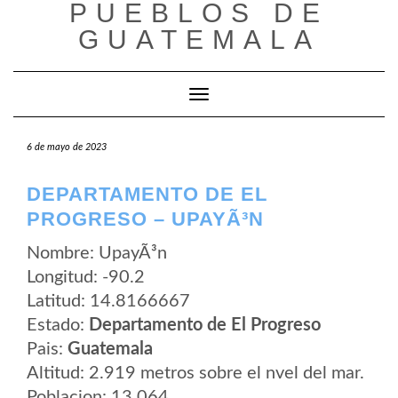
PUEBLOS DE
Saltar
al
GUATEMALA
contenido
Cambiar modo de navegación
6 de mayo de 2023
DEPARTAMENTO DE EL
PROGRESO – UPAYÃ³N
Nombre: UpayÃ³n
Longitud: -90.2
Latitud: 14.8166667
Estado:
Departamento de El Progreso
Pais:
Guatemala
Altitud: 2.919 metros sobre el nvel del mar.
Poblacion: 13.064