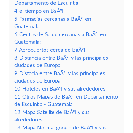
Departamento de Escuintla
4
el tiempo en BaÃºl
5
Farmacias cercanas a BaÃºl en
Guatemala:
6
Centos de Salud cercanas a BaÃºl en
Guatemala:
7
Aeropuertos cerca de BaÃºl
8
Distancia entre BaÃºl y las principales
ciudades de Europa
9
Distacia entre BaÃºl y las principales
ciudades de Europa
10
Hoteles en BaÃºl y sus alrededores
11
Otros Mapas de BaÃºl en Departamento
de Escuintla - Guatemala
12
Mapa Satelite de BaÃºl y sus
alrededores
13
Mapa Normal google de BaÃºl y sus