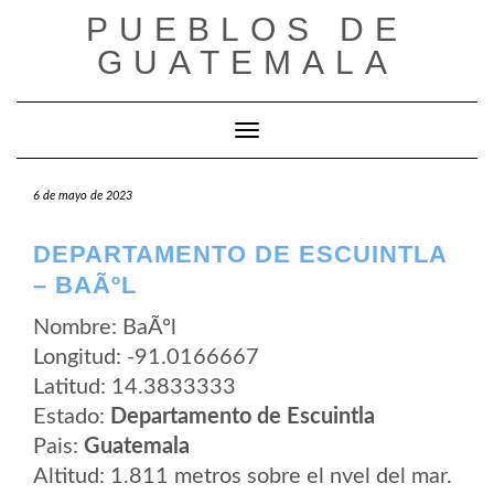
Saltar
PUEBLOS DE
al
contenido
GUATEMALA
Cambiar modo de navegación
6 de mayo de 2023
DEPARTAMENTO DE ESCUINTLA
– BAÃºL
Nombre: BaÃºl
Longitud: -91.0166667
Latitud: 14.3833333
Estado:
Departamento de Escuintla
Pais:
Guatemala
Altitud: 1.811 metros sobre el nvel del mar.