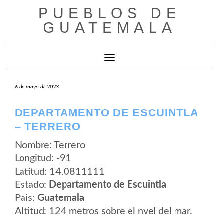
Saltar
PUEBLOS DE
al
contenido
GUATEMALA
Cambiar modo de navegación
6 de mayo de 2023
DEPARTAMENTO DE ESCUINTLA
– TERRERO
Nombre: Terrero
Longitud: -91
Latitud: 14.0811111
Estado:
Departamento de Escuintla
Pais:
Guatemala
Altitud: 124 metros sobre el nvel del mar.