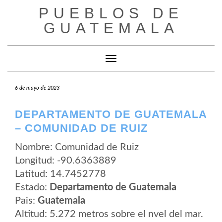
Saltar
PUEBLOS DE
al
contenido
GUATEMALA
Cambiar modo de navegación
6 de mayo de 2023
DEPARTAMENTO DE GUATEMALA
– COMUNIDAD DE RUIZ
Nombre: Comunidad de Ruiz
Longitud: -90.6363889
Latitud: 14.7452778
Estado:
Departamento de Guatemala
Pais:
Guatemala
Altitud: 5.272 metros sobre el nvel del mar.