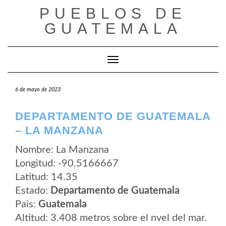
Saltar
PUEBLOS DE
al
contenido
GUATEMALA
Cambiar modo de navegación
6 de mayo de 2023
DEPARTAMENTO DE GUATEMALA
– LA MANZANA
Nombre: La Manzana
Longitud: -90.5166667
Latitud: 14.35
Estado:
Departamento de Guatemala
Pais:
Guatemala
Altitud: 3.408 metros sobre el nvel del mar.