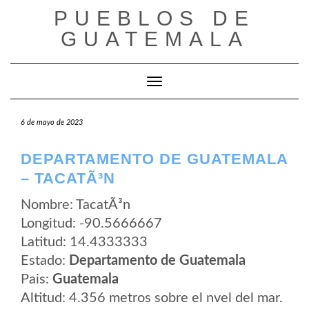
Saltar
PUEBLOS DE
al
contenido
GUATEMALA
Cambiar modo de navegación
6 de mayo de 2023
DEPARTAMENTO DE GUATEMALA
– TACATÃ³N
Nombre: TacatÃ³n
Longitud: -90.5666667
Latitud: 14.4333333
Estado:
Departamento de Guatemala
Pais:
Guatemala
Altitud: 4.356 metros sobre el nvel del mar.