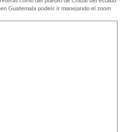
reteras como del pueblo de Chibal del estado
n Guatemala podeis ir manejando el zoom