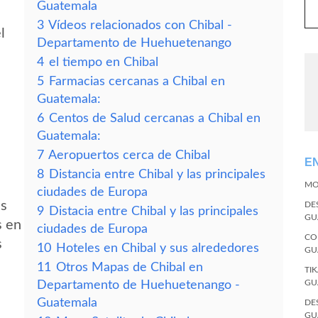
Guatemala
3
Vídeos relacionados con Chibal -
l
Departamento de Huehuetenango
4
el tiempo en Chibal
5
Farmacias cercanas a Chibal en
Guatemala:
6
Centos de Salud cercanas a Chibal en
Guatemala:
7
Aeropuertos cerca de Chibal
E
8
Distancia entre Chibal y las principales
MO
ciudades de Europa
es
DE
9
Distacia entre Chibal y las principales
GU
s en
ciudades de Europa
CO
s
10
Hoteles en Chibal y sus alrededores
GU
11
Otros Mapas de Chibal en
TI
GU
Departamento de Huehuetenango -
Guatemala
DE
GU