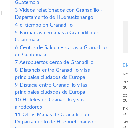
Guatemala
3
Vídeos relacionados con Granadillo -
l
Departamento de Huehuetenango
4
el tiempo en Granadillo
5
Farmacias cercanas a Granadillo en
Guatemala:
6
Centos de Salud cercanas a Granadillo
en Guatemala:
7
Aeropuertos cerca de Granadillo
E
8
Distancia entre Granadillo y las
MO
principales ciudades de Europa
DE
9
Distacia entre Granadillo y las
GU
principales ciudades de Europa
CO
10
Hoteles en Granadillo y sus
GU
alrededores
TI
GU
11
Otros Mapas de Granadillo en
Departamento de Huehuetenango -
DE
GU