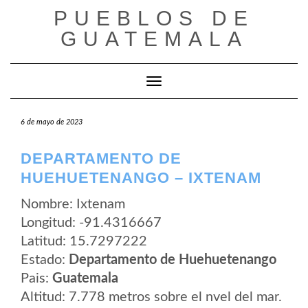
Saltar
PUEBLOS DE
al
contenido
GUATEMALA
Cambiar modo de navegación
6 de mayo de 2023
DEPARTAMENTO DE
HUEHUETENANGO – IXTENAM
Nombre: Ixtenam
Longitud: -91.4316667
Latitud: 15.7297222
Estado:
Departamento de Huehuetenango
Pais:
Guatemala
Altitud: 7.778 metros sobre el nvel del mar.