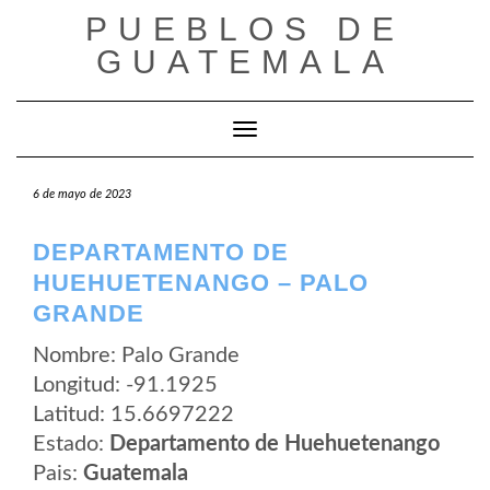
Saltar
PUEBLOS DE
al
contenido
GUATEMALA
Cambiar modo de navegación
6 de mayo de 2023
DEPARTAMENTO DE
HUEHUETENANGO – PALO
GRANDE
Nombre: Palo Grande
Longitud: -91.1925
Latitud: 15.6697222
Estado:
Departamento de Huehuetenango
Pais:
Guatemala